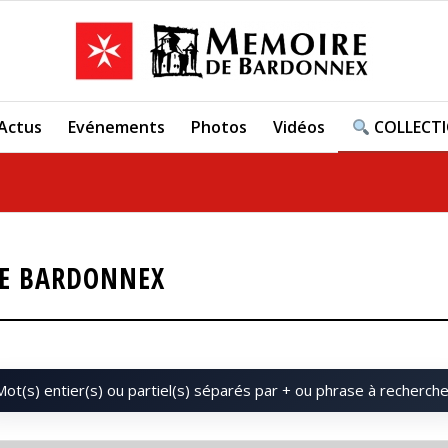
Actus
Evénements
Photos
Vidéos
COLLECT
DE BARDONNEX
Mot(s) entier(s) ou partiel(s) séparés par + ou phrase à recherche