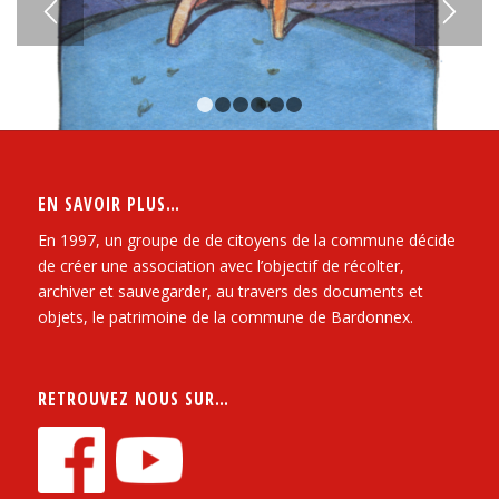
1
2
3
4
5
6
EN SAVOIR PLUS…
En 1997, un groupe de de citoyens de la commune décide
de créer une association avec l’objectif de récolter,
archiver et sauvegarder, au travers des documents et
objets, le patrimoine de la commune de Bardonnex.
RETROUVEZ NOUS SUR…